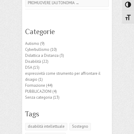
PROMUOVERE L’AUTONOMIA
→
Attiva
Attiv
Categorie
Autismo
(9)
Cyberbullismo
(10)
Didattica a Distanza
(3)
Disabilità
(22)
DSA
(15)
espressività come strumento per affrontare il
disagio
(1)
Formazione
(44)
PUBBLICAZIONI
(4)
Senza categoria
(13)
Tags
disabilità intellettuale
Sostegno