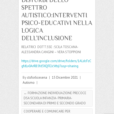
SPETTRO
AUTISTICO:INTERVENTI
PSICO-EDUCATIVI NELLA
LOGICA
DELL’INCLUSIONE
RELATRICI DOTT.SSE : SCILA TOSCANA-
ALESSANDRA CANGINI – VERA STOPPIONI
https://drive.google.com/drive/folders/1ALdcFzC
gfdLv0ArRB5fd3XQFEJcVrbjl?usp=sharing
By
ctsforlicesena
|
15 Dicembre 2021
|
Autismo
|
←
FORMAZIONE INDIVIDUAZIONE PRECOCE
DSA SCUOLA INFANZIA- PRIMARIA-
SECONDARIA DI PRIMO E SECONDO GRADO
COOPERARE E COMUNICARE PER