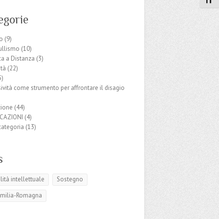
Attiv
egorie
o
(9)
ullismo
(10)
ca a Distanza
(3)
ità
(22)
5)
ività come strumento per affrontare il disagio
ione
(44)
CAZIONI
(4)
categoria
(13)
s
lità intellettuale
Sostegno
Emilia-Romagna