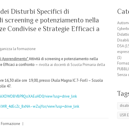
dei Disturbi Specifici di
Cat
i screening e potenziamento nella
Autism
e Condivise e Strategie Efficaci a
Cyberb
Didatti
Disabil
DSA
(1
organizza la formazione
espress
(1)
i di Apprendimento”
Attività di screening e potenziamento nella
Formaz
e Efficaci a confronto –
rivolta ai docenti di Scuola Primaria della
PUBBLI
Senza 
e 16,30 alle ore 19,00, presso l’Aula Magna IC 7- Forlì – Scuola
olle 47.
Tag
qh4hIiXDWDBVBPRQoXAEuHD0/view?usp=drive_link
disabi
ak-lWR_4dEcZc_8xNA–wZujYor/view?usp=drive_link
USR 
,
Formazione
|