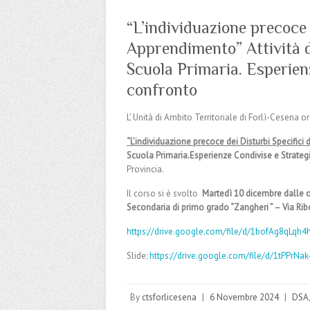
“L’individuazione precoce 
Apprendimento” Attività d
Scuola Primaria. Esperienz
confronto
L’ Unità di Ambito Territoriale di Forlì-Cesena 
“L’individuazione precoce dei Disturbi Specific
Scuola Primaria.
Esperienze Condivise e Strategi
Provincia.
Il corso si è svolto
Martedì 10 dicembre dalle or
Secondaria di primo grado “Zangheri ” – Via Rib
https://drive.google.com/file/d/1bofAg8qL
Slide:
https://drive.google.com/file/d/1tPPrN
By
ctsforlicesena
|
6 Novembre 2024
|
DSA