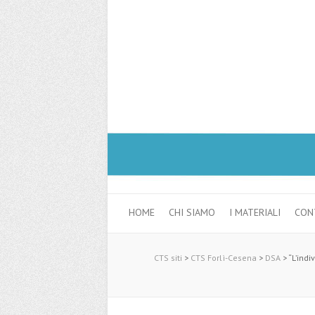
HOME
CHI SIAMO
I MATERIALI
CON
CTS siti
>
CTS Forlì-Cesena
>
DSA
>
“L’ind